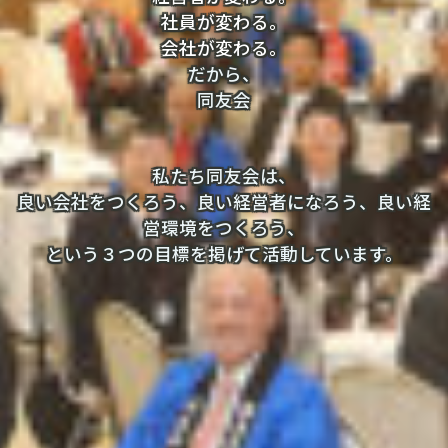
社員が変わる。
会社が変わる。
だから、
同友会
私たち同友会は、
良い会社をつくろう、良い経営者になろう、良い経
営環境をつくろう、
という３つの目標を掲げて活動しています。