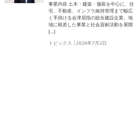
事業内容 土木・建築・舗装を中心に、住
宅、不動産、インフラ維持管理まで幅広
く手掛ける会津屈指の総合建設企業。地
域に根差した事業と社会貢献活動を展開
[…]
トピックス
2026年7月2日
いま、この人 震災15年 特別座
PAGE TOP
談会
人を生かし、地域とともに生きる「強靭
な経営」への転換 福島県中小企業家同友
会 相双地区（現・相双支部）が、東日本
大震災および原発事故から2年後の2013
年に発刊した震災記録集『逆境に立ち向
かう企業家たち』。全域が避難区域 […]
トピックス
2026年6月3日