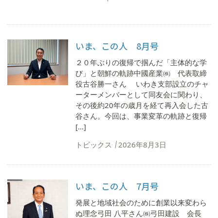
いま、この人 8月号
２０年ぶりの復帰で掴んだ「主体的な学
び」と朝鮮の軌跡中國産業㈱ 代表取締
役古谷勝一さん いわき支部設立のチャ
ーターメンバーとして同友会に関わり、
その後約20年の歳月を経て再入会した古
谷さん。今回は、事業変革の軌跡と復帰
[…]
トピックス
2026年8月3日
いま、この人 7月号
発展と地域社会のために創業以来変わら
ぬ理念弓田 八平さん㈱弓田建設 会長