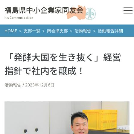
福島県中小企業家同友会
It's Communication
HOME
＞
支部一覧
＞
南会津支部
＞
活動報告
＞ 活動報告詳細
「発酵大国を生き抜く」経営
指針で社内を醸成！
活動報告
2023年12月6日