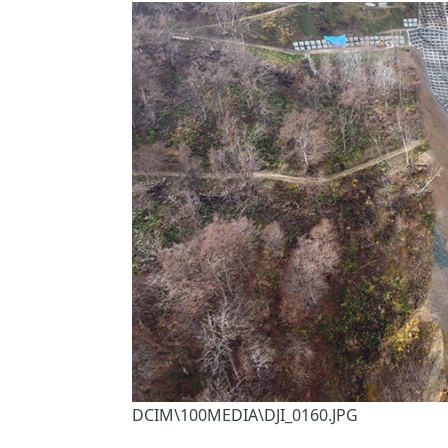
DCIM\100MEDIA\DJI_0160.JPG