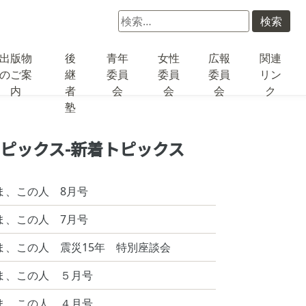
検
索:
出版物
後
青年
女性
広報
関連
のご案
継
委員
委員
委員
リン
内
者
会
会
会
ク
塾
ピックス-新着トピックス
ま、この人 8月号
ま、この人 7月号
ま、この人 震災15年 特別座談会
ま、この人 ５月号
ま、この人 ４月号