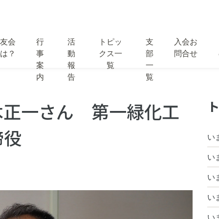
友会
行
活
トピッ
支
入会お
は？
事
動
クス一
部
問合せ
案
報
覧
一
内
告
覧
ト
木正一さん 第一緑化工
締役
い
い
い
い
い