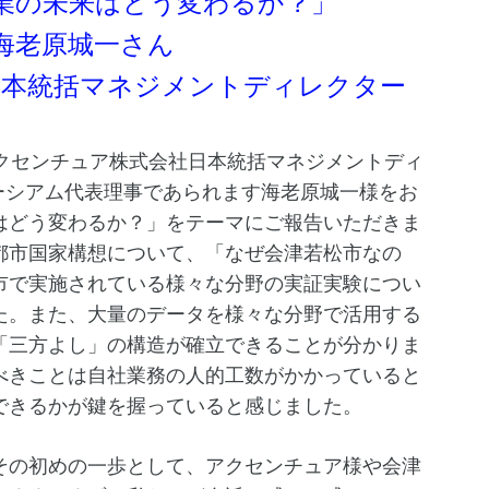
業の未来はどう変わるか？」
海老原城一さん
日本統括マネジメントディレクター
アクセンチュア株式会社日本統括マネジメントディ
ソーシアム代表理事であられます海老原城一様をお
はどう変わるか？」をテーマにご報告いただきま
都市国家構想について、「なぜ会津若松市なの
市で実施されている様々な分野の実証実験につい
た。また、大量のデータを様々な分野で活用する
「三方よし」の構造が確立できることが分かりま
べきことは自社業務の人的工数がかかっていると
できるかが鍵を握っていると感じました。
その初めの一歩として、アクセンチュア様や会津