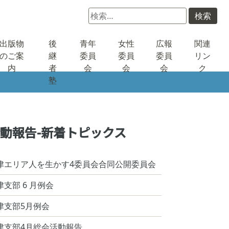
検
索:
出版物
後
青年
女性
広報
関連
のご案
継
委員
委員
委員
リン
内
者
会
会
会
ク
塾
動報告-新着トピックス
津エリア人を生かす4委員会合同公開委員会
津支部 6 月例会
津支部5月例会
津支部4月総会活動報告