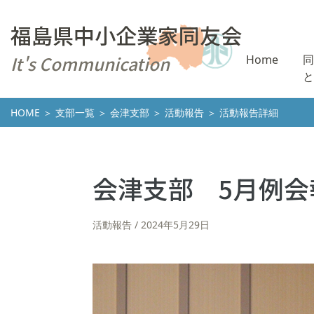
福島県中小企業家同友会
It's Communication
Home
同
と
HOME
＞
支部一覧
＞
会津支部
＞
活動報告
＞ 活動報告詳細
会津支部 5月例会
活動報告
2024年5月29日