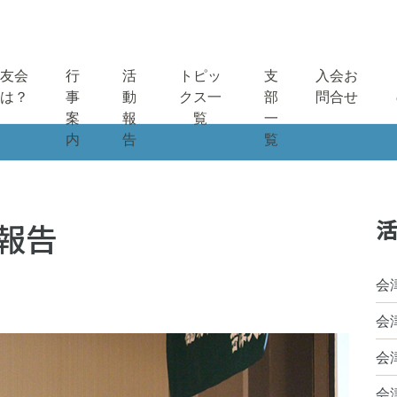
友会
行
活
トピッ
支
入会お
は？
事
動
クス一
部
問合せ
案
報
覧
一
内
告
覧
活
報告
会
会
会
会