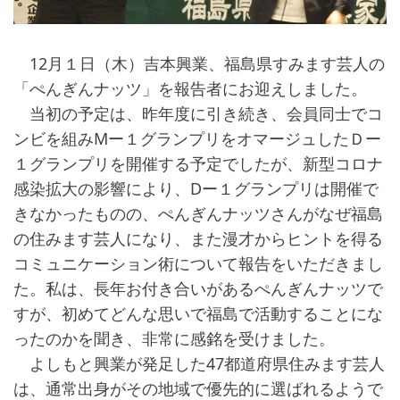
12月１日（木）吉本興業、福島県すみます芸人の
「ぺんぎんナッツ」を報告者にお迎えしました。
当初の予定は、昨年度に引き続き、会員同士でコ
ンビを組みMー１グランプリをオマージュしたＤー
１グランプリを開催する予定でしたが、新型コロナ
感染拡大の影響により、Dー１グランプリは開催で
きなかったものの、ぺんぎんナッツさんがなぜ福島
の住みます芸人になり、また漫才からヒントを得る
コミュニケーション術について報告をいただきまし
た。私は、長年お付き合いがあるぺんぎんナッツで
すが、初めてどんな思いで福島で活動することにな
ったのかを聞き、非常に感銘を受けました。
よしもと興業が発足した47都道府県住みます芸人
は、通常出身がその地域で優先的に選ばれるようで