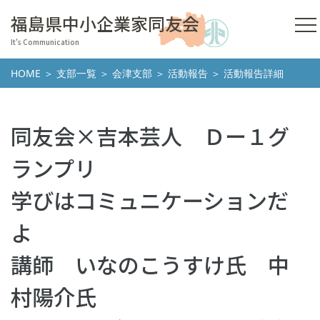
福島県中小企業家同友会
It's Communication
HOME
＞
支部一覧
＞
会津支部
＞
活動報告
＞ 活動報告詳細
同友会×吉本芸人 Ｄー１グ
ランプリ
学びはコミュニケーションだ
よ
講師 いなのこうすけ氏 中
村陽介氏