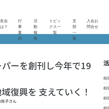
友会
行
活
トピッ
支
入会お
は？
事
動
クス一
部
問合せ
案
報
覧
一
内
告
覧
活
パーを創刊し今年で19
相
域復興を 支えていく！
相
相
美佐子さん
相