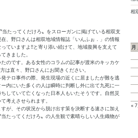
相
、〝当たってくだけろ〟をスローガンに掲げている相双支
2
現在、野口さんは相双地域情報誌「いんふぉ．」の情報
っていますよ!!と寄り添い続けて、地域復興を支えて
月
ってきました。
たのです。ある女性のコラムの記事が渡米のキッカケ
3
る方は直々、野口さんにお聞きください。
10
発テロ事件の際、発生現場の近くに居ましたが難を逃
17
ター内にいた多くの人は瞬時に判断し外に出て九死に一
24
待ちしていて亡くなった日本人もいたそうです。自然災
31
いて考えさせられます。
« 
すが、その状況から脱け出す策を決断する速さに加え
〝当たってくだけろ〟の人生観で素晴らしい人生織物が