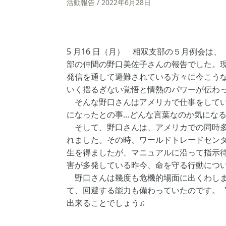
活動報告
2022年6月28日
5 月16 日（月） 相双支部の５月例会は
部の仲間の野口美佐子さんの報告でした。
発信を通して避難されている方々に今こうな
いく揺るぎない覚悟と情熱のパワーが伝わ
そんな野口さんはアメリカで仕事をしてい
になったとの事…どんな言葉なのか気にな
そして、野口さんは、アメリカでの同時多
れました。その時、ワールドトレードセン
生を得ましたが、マニュアルに沿って指示
害が多発している昨今、命を守る行動につ
野口さんは幾度も危機的場面に出くわしま
て、回避する能力も備わっていたのです。
出来ることでしょう♫