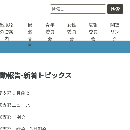
検
索:
出版物
後
青年
女性
広報
関連
のご案
継
委員
委員
委員
リン
内
者
会
会
会
ク
塾
動報告-新着トピックス
双支部６月例会
双支部ニュース
双支部 例会
双支部 総会・3月例会