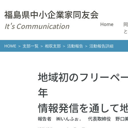
福島県中小企業家同友会
It's Communication
Home
同
と
HOME
＞
支部一覧
＞
相双支部
＞
活動報告
＞ 活動報告詳細
地域初のフリーペー
年
情報発信を通して地
報告者 ㈱いんふぉ． 代表取締役 野口