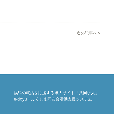
次の記事へ
>
福島の就活を応援する求人サイト「共同求人」
e-doyu：ふくしま同友会活動支援システム