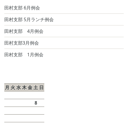
田村支部 6月例会
田村支部 5月ランチ例会
田村支部 4月例会
田村支部3月例会
田村支部 1月例会
2026年8月
月
火
水
木
金
土
日
1
2
3
4
5
6
7
8
9
10
11
12
13
14
15
16
17
18
19
20
21
22
23
24
25
26
27
28
29
30