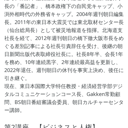
長の「番記者」、橋本政権下の自民党キャップ、小
渕外相時代の外務省キャップ。2004年週刊朝日編集
長。2011年の東日本大震災では東北取材センター長
（仙台総局長）として被災地報道を指揮。北海道支
社長を経て、2012年週刊朝日の橋下徹大阪市長をめ
ぐる差別記事による社長引責辞任を受け、後継の朝
日新聞出版代表取締役社長に。社長8年半、会長1年
を務め、10年連続黒字、2年連続最高益を更新し、
2022年退任。週刊朝日の休刊を事実上決め、後任に
引き継ぐ。
現在、東日本国際大学特任教授・経済経営学部デジ
タルコミュニケーションコース長、Gakken常勤顧
問、BS朝日番組審議会委員、朝日カルチャーセンタ
ー講師。
第2講座 【ビジネスと人権】