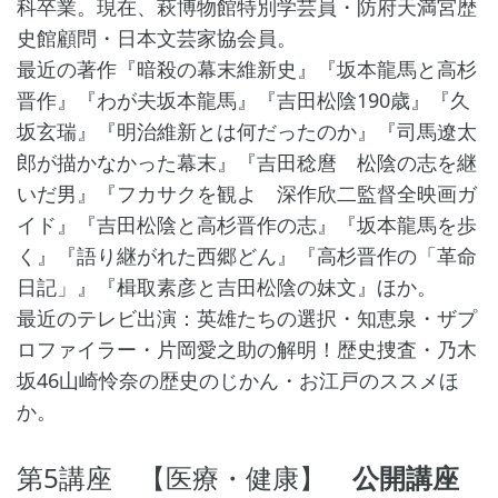
科卒業。現在、萩博物館特別学芸員・防府天満宮歴
史館顧問・日本文芸家協会員。
最近の著作『暗殺の幕末維新史』『坂本龍馬と高杉
晋作』『わが夫坂本龍馬』『吉田松陰190歳』『久
坂玄瑞』『明治維新とは何だったのか』『司馬遼太
郎が描かなかった幕末』『吉田稔麿 松陰の志を継
いだ男』『フカサクを観よ 深作欣二監督全映画ガ
イド』『吉田松陰と高杉晋作の志』『坂本龍馬を歩
く』『語り継がれた西郷どん』『高杉晋作の「革命
日記」』『楫取素彦と吉田松陰の妹文』ほか。
最近のテレビ出演：英雄たちの選択・知恵泉・ザプ
ロファイラー・片岡愛之助の解明！歴史捜査・乃木
坂46山崎怜奈の歴史のじかん・お江戸のススメほ
か。
第5講座 【医療・健康】
公開講座