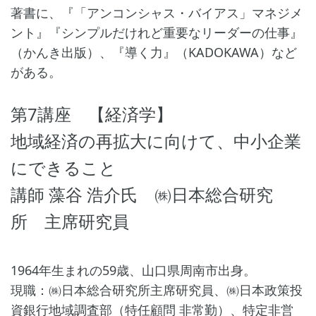
著書に、『「アンコンシャス・バイアス」マネジメ
ント』『シンプルだけれど重要なリーダーの仕事』
（かんき出版）、『導く力』（KADOKAWA）など
がある。
第7講座 【経済学】
地域経済の再拡大に向けて、中小企業
にできること
講師 藻谷 浩介氏 ㈱日本総合研究
所 主席研究員
1964年生まれの59歳、山口県周南市出身。
現職：㈱日本総合研究所主席研究員、㈱日本政策投
資銀行地域調査部（特任顧問 非常勤）、特定非営