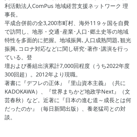
利活動法人ComPus 地域経営支援ネットワーク 理
事長。
平成合併前の全3,200市町村、海外11９ヶ国を自費
で訪問し、地形・交通･産業･人口･郷土史等の地域
特性を多面的に把握。地域振興､人口成熟問題､観光
振興､コロナ対応などに関し研究･著作･講演を行っ
ている。登
壇および番組出演累計7,000回程度（うち2022年度
300回超）。2012年より現職。
著書に『デフレの正体』『里山資本主義』（共に
KADOKAWA）、『世界まちかど地政学Next』（文
芸春秋）など。近著に『日本の進む道～成長とは何
だったのか』（毎日新聞出版）、養老猛司との対
談。