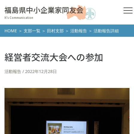
福島県中小企業家同友会
It's Communication
HOME
＞
支部一覧
＞
田村支部
＞
活動報告
＞ 活動報告詳細
経営者交流大会への参加
活動報告
2022年12月28日