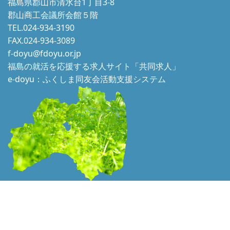
福島県郡山市清水台1丁目3-8
郡山商工会議所会館５階
TEL.024-934-3190
FAX.024-934-3089
f-doyu@fdoyu.or.jp
福島の就活を応援する求人サイト「共同求人」
e-doyu：ふくしま同友会活動支援システム
本ホームページに掲載されている文章、画像等の一切の転用はかたくお断り
いたします。 © 2021 Douyukai. All Rights Reserved.
PAGE TOP