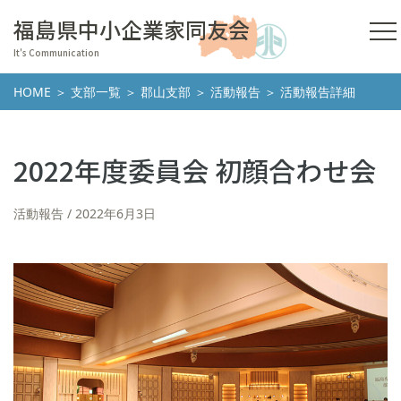
福島県中小企業家同友会
It's Communication
HOME
＞
支部一覧
＞
郡山支部
＞
活動報告
＞ 活動報告詳細
2022年度委員会 初顔合わせ会
活動報告
2022年6月3日