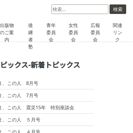
検
索:
出版物
後
青年
女性
広報
関連
のご案
継
委員
委員
委員
リン
内
者
会
会
会
ク
塾
ピックス-新着トピックス
ま、この人 8月号
ま、この人 7月号
ま、この人 震災15年 特別座談会
ま、この人 ５月号
ま、この人 ４月号