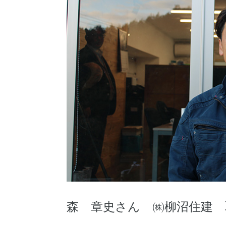
森 章史さん ㈱柳沼住建 