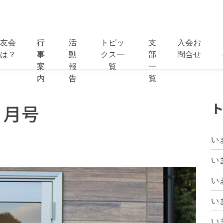
友会
行
活
トピッ
支
入会お
は？
事
動
クス一
部
問合せ
案
報
覧
一
内
告
覧
ト
２月号
い
い
い
い
い