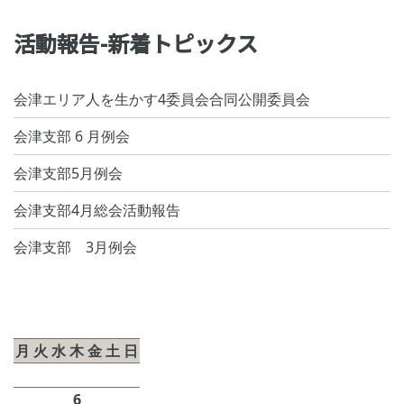
活動報告-新着トピックス
会津エリア人を生かす4委員会合同公開委員会
会津支部 6 月例会
会津支部5月例会
会津支部4月総会活動報告
会津支部 3月例会
2026年8月
月
火
水
木
金
土
日
1
2
3
4
5
6
7
8
9