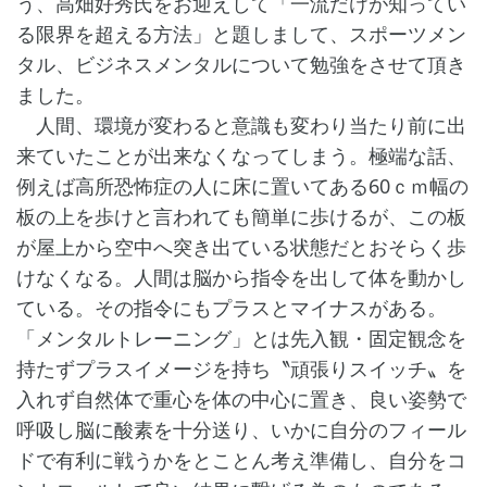
う、高畑好秀氏をお迎えして「一流だけが知ってい
る限界を超える方法」と題しまして、スポーツメン
タル、ビジネスメンタルについて勉強をさせて頂き
ました。
人間、環境が変わると意識も変わり当たり前に出
来ていたことが出来なくなってしまう。極端な話、
例えば高所恐怖症の人に床に置いてある60ｃｍ幅の
板の上を歩けと言われても簡単に歩けるが、この板
が屋上から空中へ突き出ている状態だとおそらく歩
けなくなる。人間は脳から指令を出して体を動かし
ている。その指令にもプラスとマイナスがある。
「メンタルトレーニング」とは先入観・固定観念を
持たずプラスイメージを持ち〝頑張りスイッチ〟を
入れず自然体で重心を体の中心に置き、良い姿勢で
呼吸し脳に酸素を十分送り、いかに自分のフィール
ドで有利に戦うかをとことん考え準備し、自分をコ