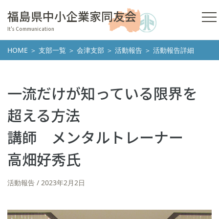
福島県中小企業家同友会
It's Communication
HOME
＞
支部一覧
＞
会津支部
＞
活動報告
＞ 活動報告詳細
一流だけが知っている限界を
超える方法
講師 メンタルトレーナー
高畑好秀氏
活動報告
2023年2月2日