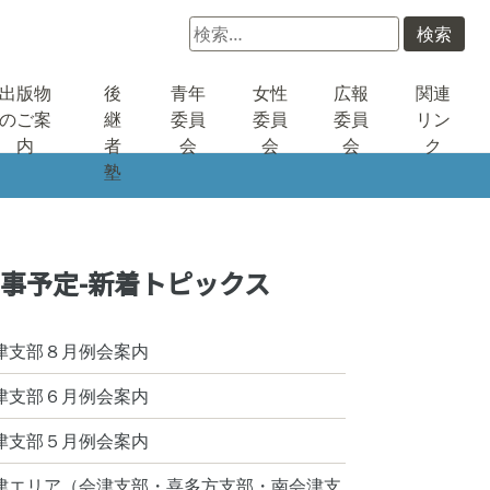
検
索:
出版物
後
青年
女性
広報
関連
のご案
継
委員
委員
委員
リン
内
者
会
会
会
ク
塾
事予定-新着トピックス
津支部８月例会案内
津支部６月例会案内
津支部５月例会案内
津エリア（会津支部・喜多方支部・南会津支