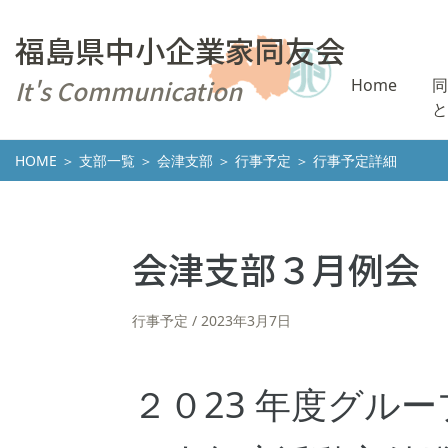
福島県中小企業家同友会
It's Communication
Home
同
と
HOME
＞
支部一覧
＞
会津支部
＞
行事予定
＞ 行事予定詳細
会津支部３月例会
行事予定
2023年3月7日
２０23 年度グル