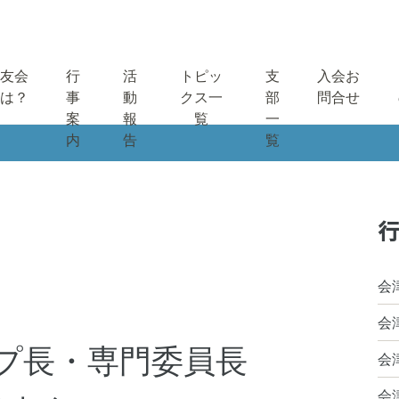
友会
行
活
トピッ
支
入会お
は？
事
動
クス一
部
問合せ
案
報
覧
一
内
告
覧
行
会
会
ープ長・専門委員長
会
会