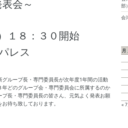
発表会～
部
会
水）１８：３０開始
2
ーパレス
月
3
10
新グループ長・専門委員長が次年度1年間の活動
17
３年どのグループ会・専門委員会に所属するのか
24
ープ長・専門委員長の皆さん、元気よく発表お願
31
をお待ち致しております。
« 