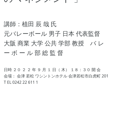
講師：植田 辰 哉 氏
元バレーボール 男子 日本 代表監督
大阪 商業 大学 公共 学部 教授 バ レ
ー ボ ー ル 部 総 監 督
日時 ２０ ２ ２ 年 ９ 月 １ 日（ 木） １８：３０ 開 会
会場： 会津 若松 ワシントンホテル 会津若松市白虎町 201
T EL 0242 22 611 1