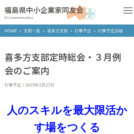
福島県中小企業家同友会
It's Communication
HOME
＞
支部一覧
＞
喜多方支部
＞
行事予定
＞ 行事予定詳細
喜多方支部定時総会・３月例
会のご案内
行事予定
2025年2月27日
人のスキルを最大限活か
す場をつくる