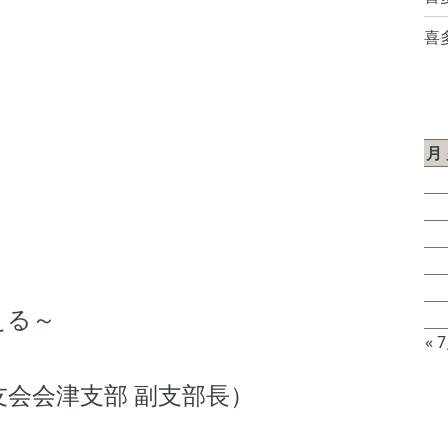
喜
2
月
3
10
17
24
える～
31
« 
友会会津支部 副支部長）