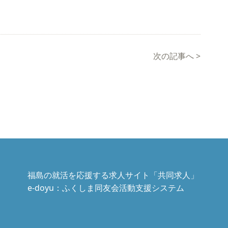
次の記事へ
>
福島の就活を応援する求人サイト「共同求人」
e-doyu：ふくしま同友会活動支援システム