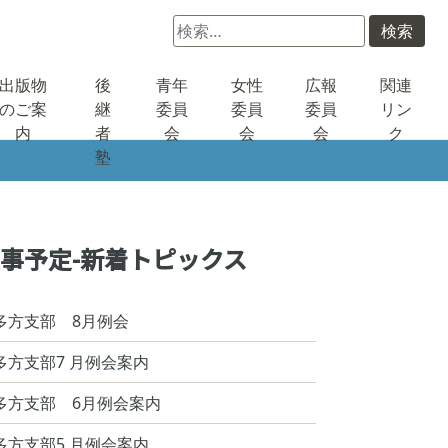
検
索:
出版物
後
青年
女性
広報
関連
のご案
継
委員
委員
委員
リン
内
者
会
会
会
ク
塾
事予定-新着トピックス
多方支部 8月例会
多方支部7 月例会案内
多方支部 6月例会案内
多方支部5 月例会案内