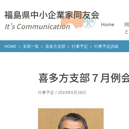
福島県中小企業家同友会
It's Communication
Home
同
と
HOME
＞
支部一覧
＞
喜多方支部
＞
行事予定
＞ 行事予定詳細
喜多方支部７月例
行事予定
2023年6月26日