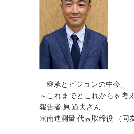
「継承とビジョンの中今」
～これまでとこれからを考
報告者 原 道夫さん
㈱南進測量 代表取締役 （同