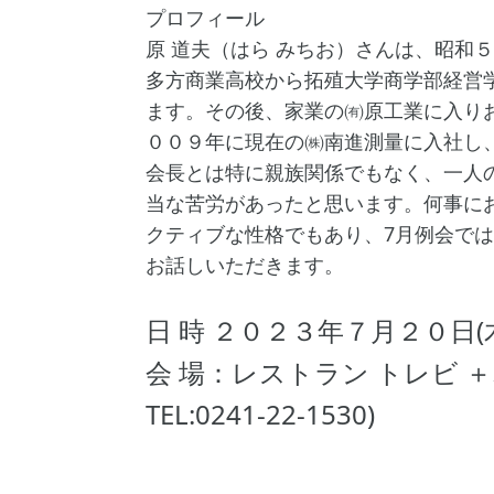
プロフィール
原 道夫（はら みちお）さんは、昭和
多方商業高校から拓殖大学商学部経営
ます。その後、家業の㈲原工業に入り
００９年に現在の㈱南進測量に入社し
会長とは特に親族関係でもなく、一人
当な苦労があったと思います。何事に
クティブな性格でもあり、7月例会で
お話しいただきます。
日 時 ２０２３年７月２０日(木)
会 場：レストラン トレビ ＋オ
TEL:0241-22-1530)