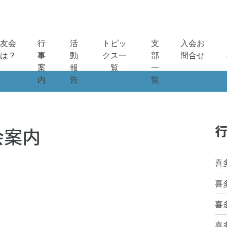
友会
行
活
トピッ
支
入会お
は？
事
動
クス一
部
問合せ
案
報
覧
一
内
告
覧
行
会案内
喜
喜
喜
喜