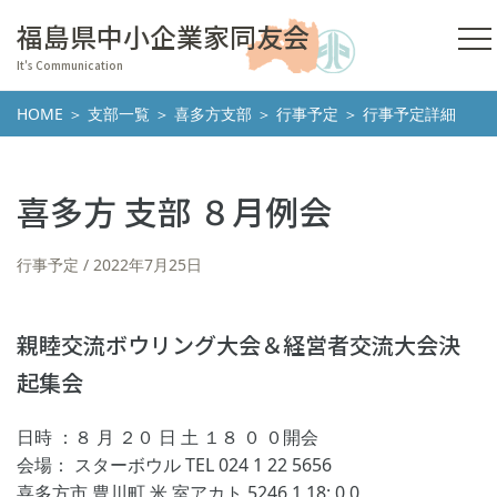
福島県中小企業家同友会
It's Communication
HOME
＞
支部一覧
＞
喜多方支部
＞
行事予定
＞ 行事予定詳細
喜多方 支部 ８月例会
行事予定
2022年7月25日
親睦交流ボウリング大会＆経営者交流大会決
起集会
日時 ：８ 月 ２０ 日 土 １８ ０ ０開会
会場： スターボウル TEL 024 1 22 5656
喜多方市 豊川町 米 室アカト 5246 1 18: 0 0