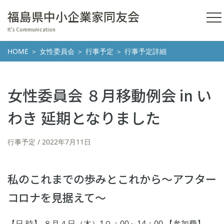
福島県中小企業家同友会
It's Communication
HOME
＞
女性委員会
＞
行事予定
＞ 行事予定詳細
女性委員会 ８月移動例会 in い
わき 延期となりました
行事予定
2022年7月11日
私のこれまでの歩みとこれから～アフター
コロナを見据えて～
【日 時】 ８月４日（木）1０：00～14：00 【参加費】