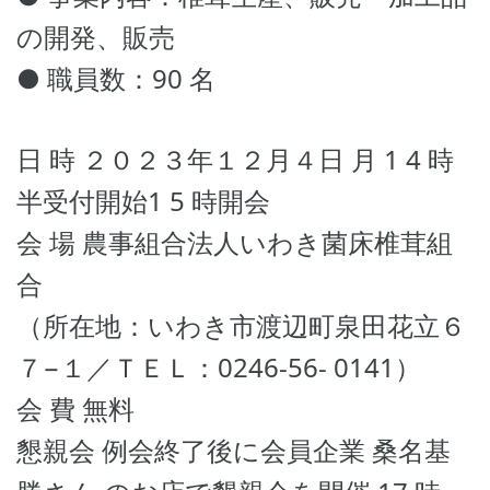
の開発、販売
● 職員数：90 名
日 時 ２０２３年１２月４日 月 1 4 時
半受付開始1 5 時開会
会 場 農事組合法人いわき菌床椎茸組
合
（所在地：いわき市渡辺町泉田花立６
７−１／ＴＥＬ：0246-56- 0141）
会 費 無料
懇親会 例会終了後に会員企業 桑名基