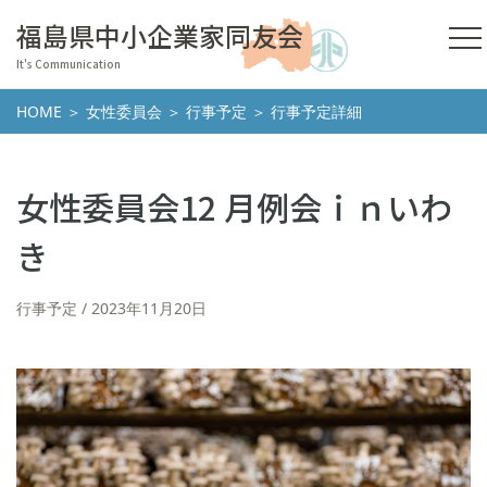
福島県中小企業家同友会
It's Communication
HOME
＞
女性委員会
＞
行事予定
＞ 行事予定詳細
女性委員会12 月例会ｉｎいわ
き
行事予定
2023年11月20日