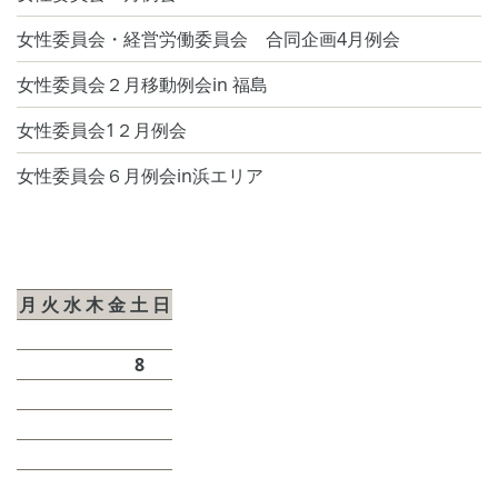
女性委員会・経営労働委員会 合同企画4月例会
女性委員会２月移動例会in 福島
女性委員会1２月例会
女性委員会６月例会in浜エリア
2026年8月
月
火
水
木
金
土
日
1
2
3
4
5
6
7
8
9
10
11
12
13
14
15
16
17
18
19
20
21
22
23
24
25
26
27
28
29
30
31