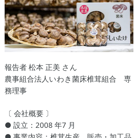
報告者 松本 正美 さん
農事組合法人いわき菌床椎茸組合 専
務理事
〔 会社概要 〕
● 設立：2008 年7 月
● 事業内容：椎茸生産、販売・加工品