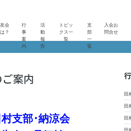
友会
行
活
トピッ
支
入会お
は？
事
動
クス一
部
問合せ
案
報
覧
一
内
告
覧
行
のご案内
田
田
田村支部･納涼会
田
田