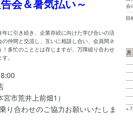
報告会＆暑気払い～
会
田
昨年に引き続き、企業存続に向けた学び合いの活
会の仲間と交流し、互いに相談し合い、会員間ネ
2
う！多忙のこととは存じますが、万障繰り合わせ
月
ます。
3
8:00
10
17
店
24
本宮市荒井上前畑1）
31
り合わせのご協力お願いいたしま
« 