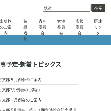
検
索:
出版物
後
青年
女性
広報
関連
のご案
継
委員
委員
委員
リン
内
者
会
会
会
ク
塾
事予定-新着トピックス
村支部８月例会のご案内
村支部7月例会のご案内
村支部６月例会のご案内
村支部 5月例会 第５０期定時総会記念講演