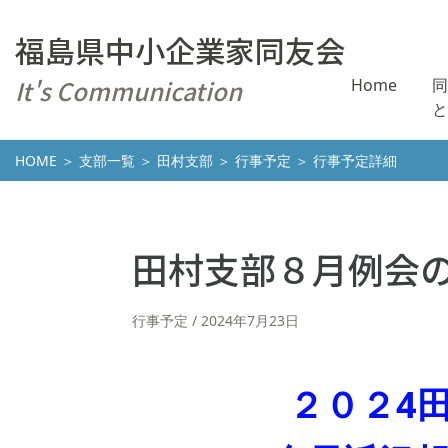
福島県中小企業家同友会
It's Communication
Home
同
と
HOME
＞
支部一覧
＞
田村支部
＞
行事予定
＞ 行事予定詳細
田村支部８月例会
行事予定
2024年7月23日
２０２4