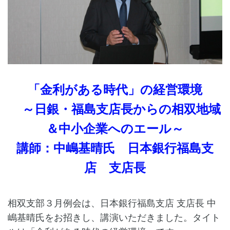
「金利がある時代」の経営環境
～日銀・福島支店長からの相双地域
＆中小企業へのエール～
講師：中嶋基晴氏 日本銀行福島支
店 支店長
相双支部３月例会は、日本銀行福島支店 支店長 中
嶋基晴氏をお招きし、講演いただきました。タイト