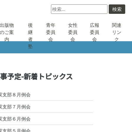
検
索:
出版物
後
青年
女性
広報
関連
のご案
継
委員
委員
委員
リン
内
者
会
会
会
ク
塾
事予定-新着トピックス
双支部８月例会
双支部７月例会
双支部６月例会
双支部５月例会