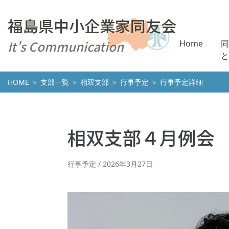
福島県中小企業家同友会
It's Communication
Home
同
と
HOME
＞
支部一覧
＞
相双支部
＞
行事予定
＞ 行事予定詳細
相双支部４月例会
行事予定
2026年3月27日