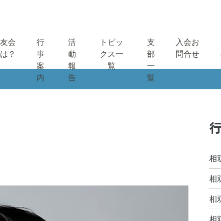
友会
行
活
トピッ
支
入会お
は？
事
動
クス一
部
問合せ
案
報
覧
一
内
告
覧
行
相
相
相
相