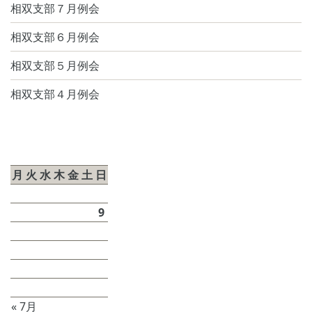
相双支部７月例会
相双支部６月例会
相双支部５月例会
相双支部４月例会
2026年8月
月
火
水
木
金
土
日
1
2
3
4
5
6
7
8
9
10
11
12
13
14
15
16
17
18
19
20
21
22
23
24
25
26
27
28
29
30
31
« 7月