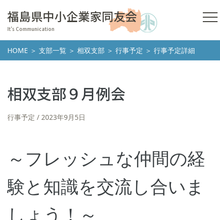
福島県中小企業家同友会
It's Communication
HOME
＞
支部一覧
＞
相双支部
＞
行事予定
＞ 行事予定詳細
相双支部９月例会
行事予定
2023年9月5日
～フレッシュな仲間の経
験と知識を交流し合いま
しょう！～