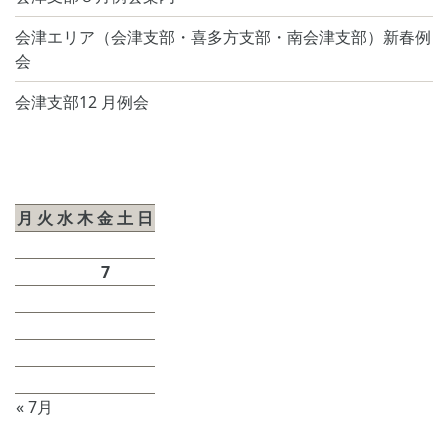
会津エリア（会津支部・喜多方支部・南会津支部）新春例
会
会津支部12 月例会
2026年8月
月
火
水
木
金
土
日
1
2
3
4
5
6
7
8
9
10
11
12
13
14
15
16
17
18
19
20
21
22
23
24
25
26
27
28
29
30
31
« 7月