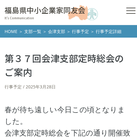
福島県中小企業家同友会
It's Communication
HOME
＞
支部一覧
＞
会津支部
＞
行事予定
＞ 行事予定詳細
第３７回会津支部定時総会の
ご案内
行事予定
2025年3月28日
春が待ち遠しい今日この頃となりま
した。
会津支部定時総会を下記の通り開催致