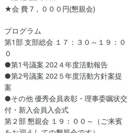
★会 費 7，０００円(懇親会)
プログラム
第1部 支部総会 １７：３０～１９：０
０
●第1号議案 202４年度活動報告
●第2号議案 202５年度活動方針案提
案
●その他 優秀会員表彰・理事委嘱状交
付・新入会員入会式
第２部 懇親会 １９：００～（ご来賓
をお迎えしての懇親会です）