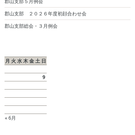
郡山支部５月例会
郡山支部 ２０２６年度初顔合わせ会
郡山支部総会・３月例会
2026年8月
月
火
水
木
金
土
日
1
2
3
4
5
6
7
8
9
10
11
12
13
14
15
16
17
18
19
20
21
22
23
24
25
26
27
28
29
30
31
« 6月