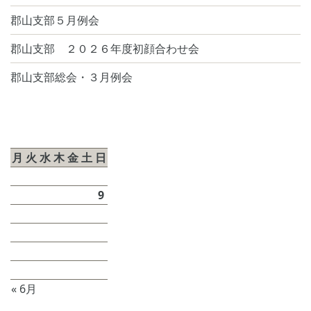
郡山支部５月例会
郡山支部 ２０２６年度初顔合わせ会
郡山支部総会・３月例会
2026年8月
月
火
水
木
金
土
日
1
2
3
4
5
6
7
8
9
10
11
12
13
14
15
16
17
18
19
20
21
22
23
24
25
26
27
28
29
30
31
« 6月