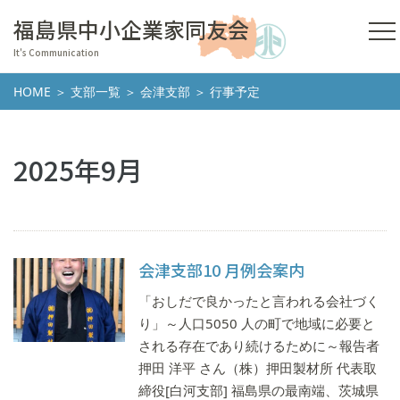
福島県中小企業家同友会
It's Communication
HOME
＞
支部一覧
＞
会津支部
＞ 行事予定
2025年9月
会津支部10 月例会案内
「おしだで良かったと言われる会社づく
り」～人口5050 人の町で地域に必要と
される存在であり続けるために～報告者
押田 洋平 さん（株）押田製材所 代表取
締役[白河支部] 福島県の最南端、茨城県