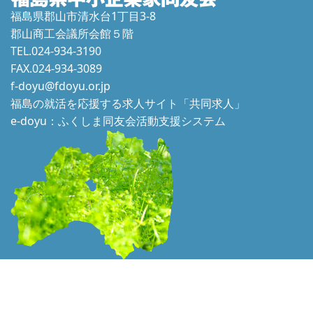
福島県郡山市清水台1丁目3-8
郡山商工会議所会館５階
TEL.024-934-3190
FAX.024-934-3089
f-doyu@fdoyu.or.jp
福島の就活を応援する求人サイト「共同求人」
e-doyu：ふくしま同友会活動支援システム
本ホームページに掲載されている文章、画像等の一切の転用はかたくお断り
いたします。 © 2021 Douyukai. All Rights Reserved.
PAGE TOP