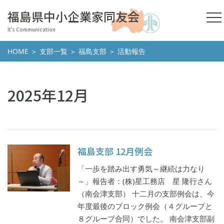
福島県中小企業家同友会
It's Communication
HOME
＞
支部一覧
＞
福島支部
＞ 活動報告
2025年12月
福島支部 12月例会
「一歩を踏み出す勇気～継続は力なり
～」報告者：(株)星工務店 星 隆行さん
（南会津支部） 十二月の支部例会は、今
年度最後のブロック例会（４グループと
８グループ合同）でした。 南会津支部副