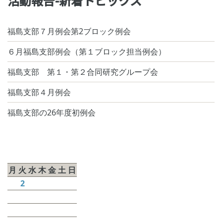
活動報告-新着トピックス
福島支部７月例会第2ブロック例会
６月福島支部例会（第１ブロック担当例会）
福島支部 第１・第２合同研究グループ会
福島支部４月例会
福島支部の26年度初例会
2025年12月
月
火
水
木
金
土
日
1
2
3
4
5
6
7
8
9
10
11
12
13
14
15
16
17
18
19
20
21