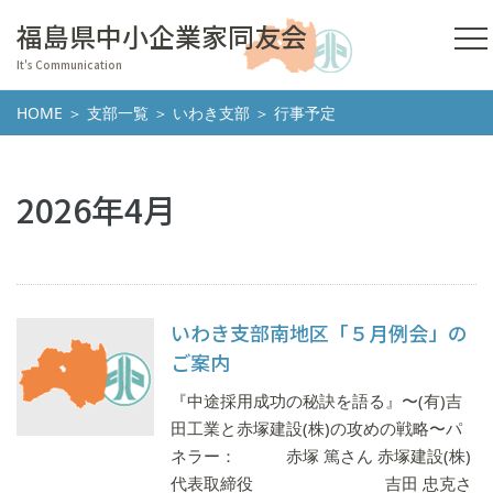
福島県中小企業家同友会
It's Communication
HOME
＞
支部一覧
＞
いわき支部
＞ 行事予定
2026年4月
いわき支部南地区「５月例会」の
ご案内
『中途採用成功の秘訣を語る』〜(有)吉
田工業と赤塚建設(株)の攻めの戦略〜パ
ネラー： 赤塚 篤さん 赤塚建設(株)
代表取締役 吉田 忠克さ