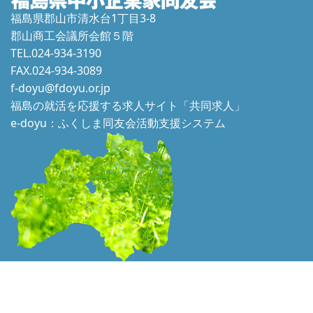
福島県郡山市清水台1丁目3-8
郡山商工会議所会館５階
TEL.024-934-3190
FAX.024-934-3089
f-doyu@fdoyu.or.jp
福島の就活を応援する求人サイト「共同求人」
e-doyu：ふくしま同友会活動支援システム
本ホームページに掲載されている文章、画像等の一切の転用はかたくお断り
いたします。 © 2021 Douyukai. All Rights Reserved.