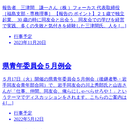
報告者 三津間 謙一さん（株 ）フォーカス 代表取締役
［福島支部・専務理事］ 【報告の ポイント】２１歳で独立
起業、 30 歳の時に同友会と出会う。同友会での学びを経営
で実践、多くの失敗と気付きを経験した三津間氏。人を […]
行事予定
2023年11月20日
県青年委員会５月例会
５月17日（火）開催の県青年委員会５月例会（後継者塾・岩
手同友会青年部合同）で、岩手同友会の川上秀郎氏と山吉さ
んが「仕事、仲間、同友会、俺らにしゃべらせろや！」とい
うテーマでディスカッションをされます。こちらのご案内は
4 […]
行事予定
2022年5月12日