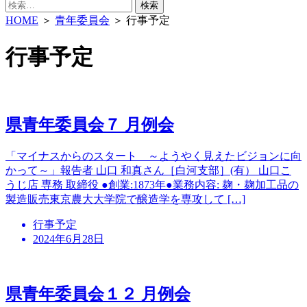
検
索:
HOME
＞
青年委員会
＞ 行事予定
行事予定
県青年委員会７ 月例会
「マイナスからのスタート ～ようやく見えたビジョンに向
かって～」報告者 山口 和真さん［白河支部］(有） 山口こ
うじ店 専務 取締役 ●創業:1873年●業務内容: 麹・麹加工品の
製造販売東京農大大学院で醸造学を専攻して […]
行事予定
2024年6月28日
県青年委員会１２ 月例会