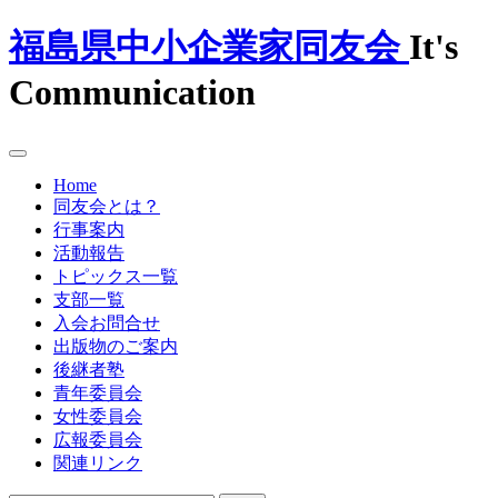
福島県中小企業家同友会
It's
Communication
Home
同友会とは？
行事案内
活動報告
トピックス一覧
支部一覧
入会お問合せ
出版物のご案内
後継者塾
青年委員会
女性委員会
広報委員会
関連リンク