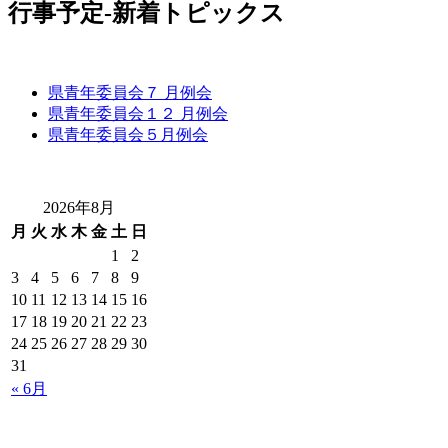
行事予定-新着トピックス
県青年委員会７ 月例会
県青年委員会１２ 月例会
県青年委員会５月例会
2026年8月
月
火
水
木
金
土
日
1
2
3
4
5
6
7
8
9
10
11
12
13
14
15
16
17
18
19
20
21
22
23
24
25
26
27
28
29
30
31
« 6月