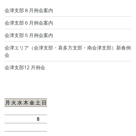
ー
会津支部８月例会案内
ジ
会津支部６月例会案内
送
会津支部５月例会案内
り
会津エリア（会津支部・喜多方支部・南会津支部）新春例
会
会津支部12 月例会
2026年8月
月
火
水
木
金
土
日
1
2
3
4
5
6
7
8
9
10
11
12
13
14
15
16
17
18
19
20
21
22
23