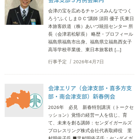
会津の宝を広めるチャンスみんなでつく
ろう“ふくしまＤＣ”講師 須田 優子 氏東日
本旅客鉄道（株）あいづ統括センター 所
長（会津若松駅長） 略歴・プロフィール
福島県福島市出身。福島県立福島西女子
高等学校卒業後、東日本旅客鉄 […]
行事予定
2026年4月7日
会津エリア（会津支部・喜多方支
部・南会津支部）新春例会
2026年 必見 新春特別講演（トークセ
ッション）覚悟の経営ー人を信じ、育
て、未来を創る講師：センダイガールズ
プロレスリング株式会社代表取締役 里
村明依子氏 ■里村明依子氏：センダイガ