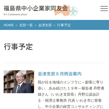
福島県中小企業家同友会
It's Communication
HOME
＞
支部一覧
＞
会津支部
＞ 行事予定
行事予定
会津支部８月例会案内
我が社を地域のインフラに～顧客に寄り
添い、歩み続けた１９年～報告者 丹野勇
雄さん（いわき支部長）丹野公認会計
士・税理士事務所 代表 いわき市に密着
し、中小企業の経営コンサルティングに