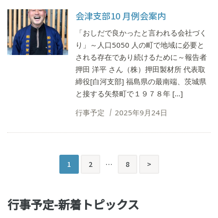
会津支部10 月例会案内
「おしだで良かったと言われる会社づく
り」～人口5050 人の町で地域に必要と
される存在であり続けるために～報告者
押田 洋平 さん（株）押田製材所 代表取
締役[白河支部] 福島県の最南端、茨城県
と接する矢祭町で１９７８年 […]
行事予定
2025年9月24日
投
次
1
2
…
8
>
稿
の
行事予定-新着トピックス
ペ