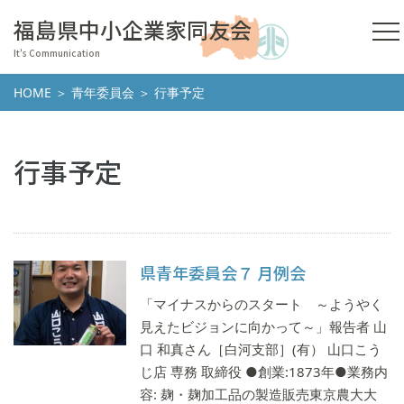
福島県中小企業家同友会
It's Communication
HOME
＞
青年委員会
＞ 行事予定
行事予定
県青年委員会７ 月例会
「マイナスからのスタート ～ようやく
見えたビジョンに向かって～」報告者 山
口 和真さん［白河支部］(有） 山口こう
じ店 専務 取締役 ●創業:1873年●業務内
容: 麹・麹加工品の製造販売東京農大大