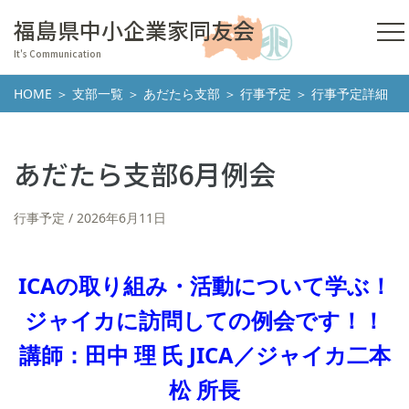
福島県中小企業家同友会
It's Communication
HOME
＞
支部一覧
＞
あだたら支部
＞
行事予定
＞ 行事予定詳細
あだたら支部6月例会
行事予定
2026年6月11日
ICAの取り組み・活動について学ぶ！
ジャイカに訪問しての例会です！！
講師：田中 理 氏 JICA／ジャイカ二本
松 所長