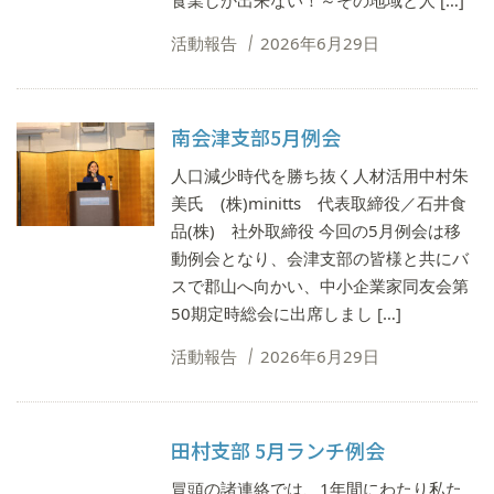
食業しか出来ない！～その地域と人 […]
活動報告
2026年6月29日
南会津支部5月例会
人口減少時代を勝ち抜く人材活用中村朱
美氏 (株)minitts 代表取締役／石井食
品(株) 社外取締役 今回の5月例会は移
動例会となり、会津支部の皆様と共にバ
スで郡山へ向かい、中小企業家同友会第
50期定時総会に出席しまし […]
活動報告
2026年6月29日
田村支部 5月ランチ例会
冒頭の諸連絡では、1年間にわたり私た