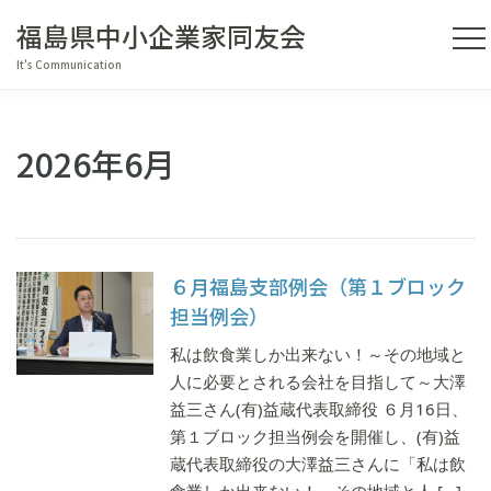
福島県中小企業家同友会
It's Communication
2026年6月
６月福島支部例会（第１ブロック
担当例会）
私は飲食業しか出来ない！～その地域と
人に必要とされる会社を目指して～大澤
益三さん(有)益蔵代表取締役 ６月16日、
第１ブロック担当例会を開催し、(有)益
蔵代表取締役の大澤益三さんに「私は飲