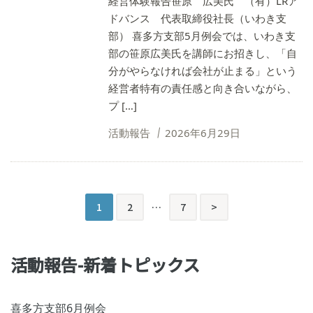
経営体験報告笹原 広美氏 （有）LRア
ドバンス 代表取締役社長（いわき支
部） 喜多方支部5月例会では、いわき支
部の笹原広美氏を講師にお招きし、「自
分がやらなければ会社が止まる」という
経営者特有の責任感と向き合いながら、
プ […]
活動報告
2026年6月29日
投
次
1
2
…
7
>
稿
の
活動報告-新着トピックス
ペ
ー
喜多方支部6月例会