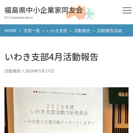
福島県中小企業家同友会
It's Communication
HOME
＞
支部一覧
＞
いわき支部
＞
活動報告
＞ 活動報告詳細
いわき支部4月活動報告
活動報告
2026年5月27日