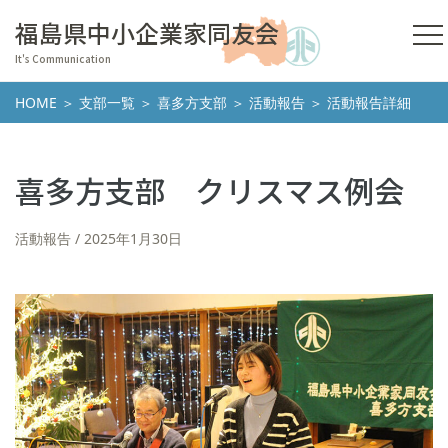
福島県中小企業家同友会
It's Communication
HOME
＞
支部一覧
＞
喜多方支部
＞
活動報告
＞ 活動報告詳細
喜多方支部 クリスマス例会
活動報告
2025年1月30日