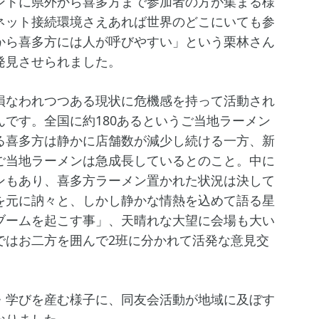
ントに県外から喜多方まで参加者の方が集まる様
ネット接続環境さえあれば世界のどこにいても参
から喜多方には人が呼びやすい」という栗林さん
発見させられました。
なわれつつある現状に危機感を持って活動され
です。全国に約180あるというご当地ラーメン
る喜多方は静かに店舗数が減少し続ける一方、新
ご当地ラーメンは急成長しているとのこと。中に
ンもあり、喜多方ラーメン置かれた状況は決して
を元に訥々と、しかし静かな情熱を込めて語る星
ブームを起こす事」、天晴れな大望に会場も大い
ではお二方を囲んで2班に分かれて活発な意見交
学びを産む様子に、同友会活動が地域に及ぼす