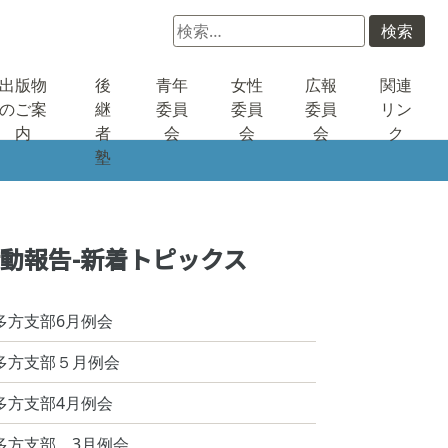
検
索:
出版物
後
青年
女性
広報
関連
のご案
継
委員
委員
委員
リン
内
者
会
会
会
ク
塾
動報告-新着トピックス
多方支部6月例会
多方支部５月例会
多方支部4月例会
多方支部 3月例会