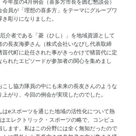
今年度の4月例会（喜多方市長を囲む懇談会）
会会員が「理想の喜多方」をテーマにグループワ
浮き彫りになりました。
厄介者である「菱（ひし）」を地域資源として
者の長友海夢さん（株式会社いなびし代表取締
猪苗代町に赴任された事がきっかけで猪苗代に定
なられたエピソードが参加者の関心を集めまし
こし協力隊員の中にも未来の長友さんのような
り上がり、今回の例会が実現したのでした。
はeスポーツを通じた地域の活性化について熱
とはエレクトリック・スポーツの略で、コンピュ
指します。私はこの分野には全く無知だったので