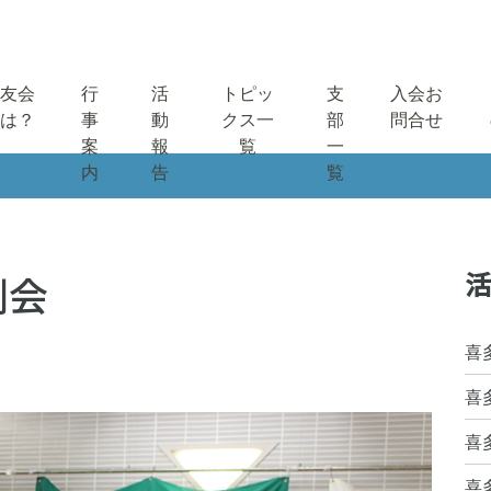
友会
行
活
トピッ
支
入会お
は？
事
動
クス一
部
問合せ
案
報
覧
一
内
告
覧
活
例会
喜
喜
喜
喜