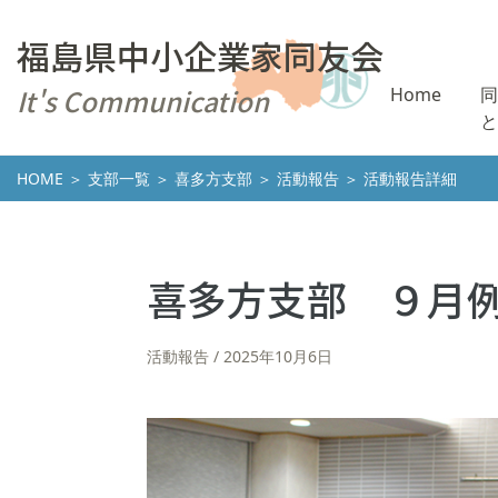
福島県中小企業家同友会
It's Communication
Home
同
と
HOME
＞
支部一覧
＞
喜多方支部
＞
活動報告
＞ 活動報告詳細
喜多方支部 ９月
活動報告
2025年10月6日