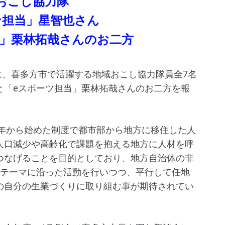
おこし協力隊
ン担当」星智也さん
当」栗林拓哉さんのお二方
会は、喜多方市で活躍する地域おこし協力隊員全7名
と「eスポーツ担当」栗林拓哉さんのお二方を報
9年から始めた制度で都市部から地方に移住した人
人口減少や高齢化で課題を抱える地方に人材を呼
つなげることを目的としており、地方自治体の非
のテーマに沿った活動を行いつつ、平行して任地
の自分の生業づくりに取り組む事が期待されてい