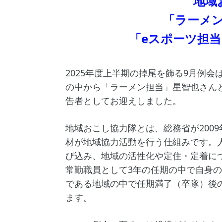
地域
「ラーメ
「eスポーツ担
2025年度上半期の掉尾を飾る9月例
の中から「ラーメン担当」星智也さん
告者としてお迎えしました。
地域おこし協力隊とは、総務省が200
材が地域協力活動を行う仕組みです。
び込み、地域の活性化や定住・定着に
常勤職員として3年の任期の中で自身
である地域の中で任期満了（卒隊）後
ます。