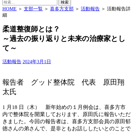
検
索:
HOME
＞
支部一覧
＞
喜多方支部
＞
活動報告
＞ 活動報告詳
細
柔道整復師とは？
～過去の振り返りと未来の治療家とし
て～
活動報告
2024年3月1日
報告者 グッド整体院 代表 原田翔
太氏
1 月18 日（木） 新年始めの１月例会は、喜多方市
内で整体院を開業しております、原田氏に報告いただ
きました。今回の報告者は、喜多方支部会員の原田郁
徳さんの弟さんで、是非ともお話ししたいとのことで