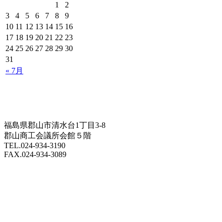
1
2
3
4
5
6
7
8
9
10
11
12
13
14
15
16
17
18
19
20
21
22
23
24
25
26
27
28
29
30
31
« 7月
福島県郡山市清水台1丁目3-8
郡山商工会議所会館５階
TEL.024-934-3190
FAX.024-934-3089
f-doyu@fdoyu.or.jp
福島の就活を応援する求人サイト「共同求人」
e-doyu：ふくしま同友会活動支援システム