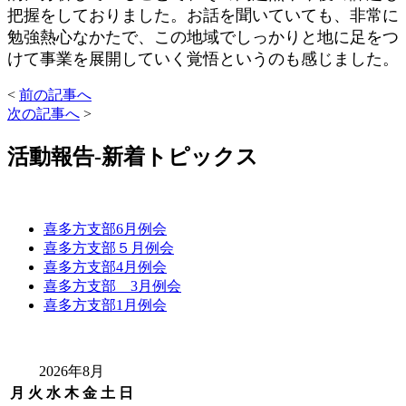
把握をしておりました。お話を聞いていても、非常に
勉強熱心なかたで、この地域でしっかりと地に足をつ
けて事業を展開していく覚悟というのも感じました。
<
前の記事へ
次の記事へ
>
活動報告-新着トピックス
喜多方支部6月例会
喜多方支部５月例会
喜多方支部4月例会
喜多方支部 3月例会
喜多方支部1月例会
2026年8月
月
火
水
木
金
土
日