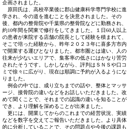
企画されました。
原田氏は、高校卒業後に郡山健康科学専門学校に進
学され、今の道を進むことを決意されました。その
後、都内の整骨院や千葉県の整骨院などに勤務され、
約10年間を関東で修行をしてきました。１日60人以上
の患者が来院する店舗の院長として経験を積まれて、
そこで培った経験から、昨年２０２３年に喜多方市内
で開業する運びとなりました。都市圏とは違い、人の
往来が少ないエリアで、集客率の低さにはかなり苦労
されたそうです。しかしながら、評判はＳＮＳや口コ
ミで徐々に広がり、現在は順調に予約が入るようにな
りました。
例会の中では、成り立ちまでの話や、整体とマッサ
ージ、接骨院の違いなどをお話しいただきました。改
めて聞くことで、それまでの認識の違いを知ることが
でき、より理解を深めることが出来ました。
更には、開業してからのこれまでの経営状況、実績
などを数字を交えてご報告いただきました。より具体
的に分析していることで、その問題点や今後の課題も