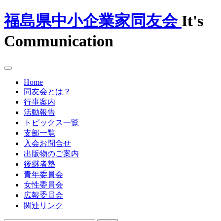
福島県中小企業家同友会
It's
Communication
Home
同友会とは？
行事案内
活動報告
トピックス一覧
支部一覧
入会お問合せ
出版物のご案内
後継者塾
青年委員会
女性委員会
広報委員会
関連リンク