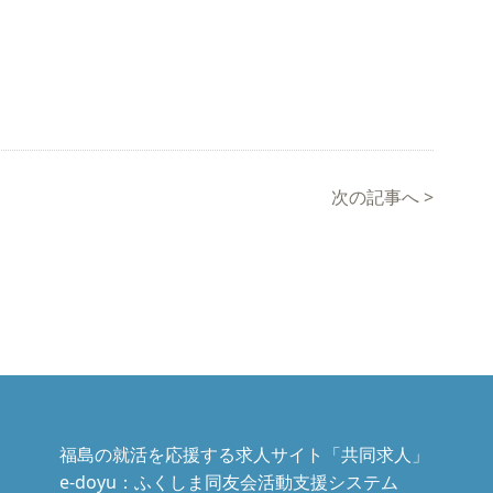
次の記事へ
>
福島の就活を応援する求人サイト「共同求人」
e-doyu：ふくしま同友会活動支援システム