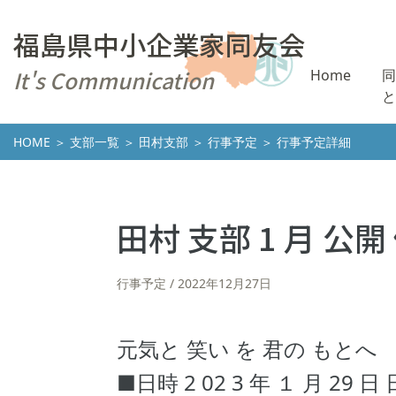
福島県中小企業家同友会
It's Communication
Home
同
と
HOME
＞
支部一覧
＞
田村支部
＞
行事予定
＞ 行事予定詳細
田村 支部 1 月 公開
行事予定
2022年12月27日
元気と 笑い を 君の もとへ
■日時 2 02 3 年 １ 月 29