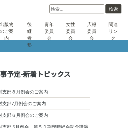
検
索:
出版物
後
青年
女性
広報
関連
のご案
継
委員
委員
委員
リン
内
者
会
会
会
ク
塾
事予定-新着トピックス
村支部８月例会のご案内
村支部7月例会のご案内
村支部６月例会のご案内
村支部 5月例会 第５０期定時総会記念講演