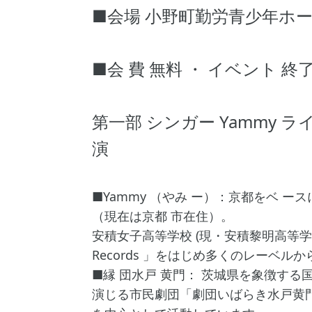
■会場 小野町勤労青少年ホー
TE L 0247
■会 費 無料 ・ イベント 終了
（うろこ
第一部 シンガー Yammy ライ
演
■Yammy （やみ ー）：京都をベ 
（現在は京都 市在住）。
安積女子高等学校 (現・安積黎明高等学校
Records 」をはじめ多くのレーベ
■縁 団水戸 黄門： 茨城県を象徴す
演じる市民劇団「劇団いばらき水戸黄