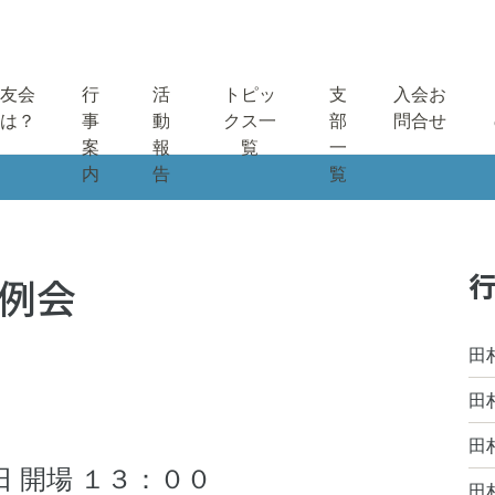
友会
行
活
トピッ
支
入会お
は？
事
動
クス一
部
問合せ
案
報
覧
一
内
告
覧
行
 例会
田
田
田
 日 日 開場 １３：００
田