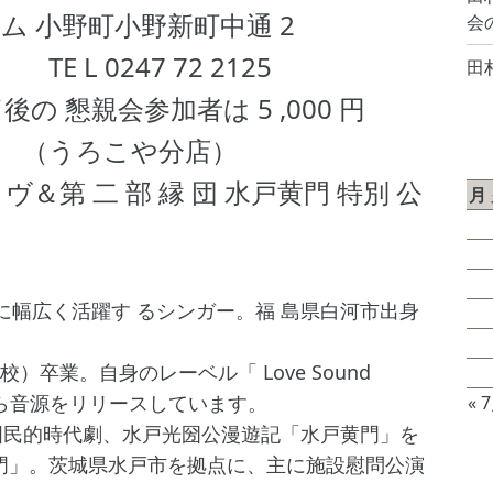
ム 小野町小野新町中通 2
会
 72 2125
田
後の 懇親会参加者は 5 ,000 円
や分店）
2
ヴ＆第 二 部 縁 団 水戸黄門 特別 公
月
3
10
ースに幅広く活躍す るシンガー。福 島県白河市出身
17
24
）卒業。自身のレーベル「 Love Sound
31
ルから音源をリリースしています。
« 
る国民的時代劇、水戸光圀公漫遊記「水戸黄門」を
門」。茨城県水戸市を拠点に、主に施設慰問公演