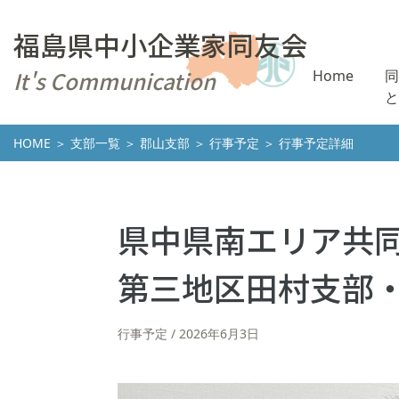
福島県中小企業家同友会
It's Communication
Home
同
と
HOME
＞
支部一覧
＞
郡山支部
＞
行事予定
＞ 行事予定詳細
県中県南エリア共
第三地区田村支部
行事予定
2026年6月3日