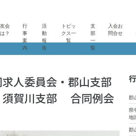
友会
行
活
トピッ
支
入会お
は？
事
動
クス一
部
問合せ
案
報
覧
一
内
告
覧
行
同求人委員会・郡山支部
・須賀川支部 合同例会
郡
県
地
郡