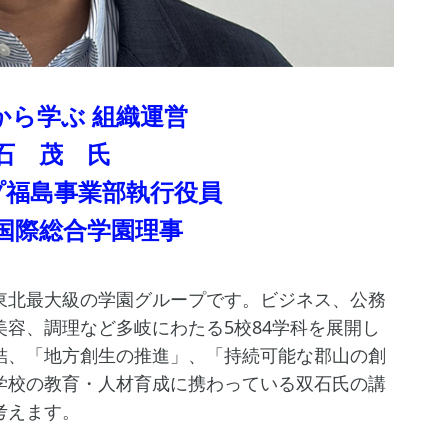
から学ぶ 組織運営
石 茂 氏
プ福島事業部執行役員
国際総合学園理事
東北最大級の学園グループです。ビジネス、公務
容、調理など多岐にわたる5校84学科を展開し
結、「地方創生の推進」、「持続可能な郡山の創
学校の教育・人材育成に携わっている双石氏の講
考えます。