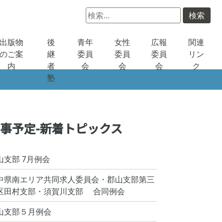
検
索:
出版物
後
青年
女性
広報
関連
のご案
継
委員
委員
委員
リン
内
者
会
会
会
ク
塾
事予定-新着トピックス
山支部 7月例会
中県南エリア共同求人委員会・郡山支部第三
区田村支部・須賀川支部 合同例会
山支部５月例会