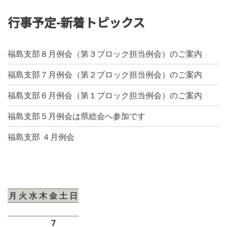
行事予定-新着トピックス
福島支部８月例会（第３ブロック担当例会）のご案内
福島支部７月例会（第２ブロック担当例会）のご案内
福島支部６月例会（第１ブロック担当例会）のご案内
福島支部５月例会は県総会へ参加です
福島支部 ４月例会
2026年8月
月
火
水
木
金
土
日
1
2
3
4
5
6
7
8
9