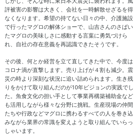
しかし、そんな時に東日本大震災に襲われます。風
評被害の影響は大きく、会社を一時解散せざるを得
なくなります。希望の持てない日々の中、介護施設
で行ったマグロの解体ショーで、山吉さんのさばい
たマグロの美味しさに感動する言葉に勇気づけら
れ、自社の存在意義を再認識できたそうです。
その後、何とか経営を立て直してきた中で、今度は
コロナ渦が直撃します。売り上げが４割も減少。震
災の時より深刻な状況に追い詰められます。生き残
りをかけて取り組んだのが10年ビジョンの実践でし
た。魚食文化の担い手として事業再構築補助金など
も活用しながら様々な分野に挑戦。生産現場の仲間
たちや行政などマグロに携わるすべての人を巻き込
みながら業界の常識を変えようと取り組んでいらっ
しゃいます。