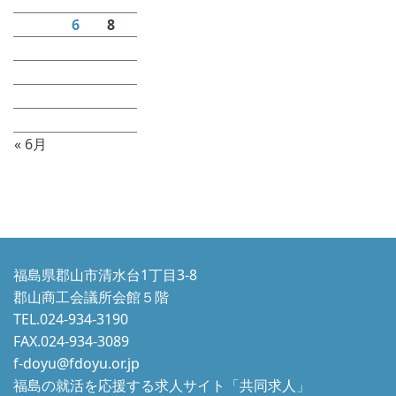
1
2
3
4
5
6
7
8
9
10
11
12
13
14
15
16
17
18
19
20
21
22
23
24
25
26
27
28
29
30
31
« 6月
福島県郡山市清水台1丁目3-8
郡山商工会議所会館５階
TEL.024-934-3190
FAX.024-934-3089
f-doyu@fdoyu.or.jp
福島の就活を応援する求人サイト「共同求人」