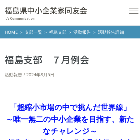
福島県中小企業家同友会
It's Communication
HOME
＞
支部一覧
＞
福島支部
＞
活動報告
＞ 活動報告詳細
福島支部 ７月例会
活動報告
2024年8月5日
「超縮小市場の中で挑んだ世界線」
～唯一無二の中小企業を目指す、新た
なチャレンジ～