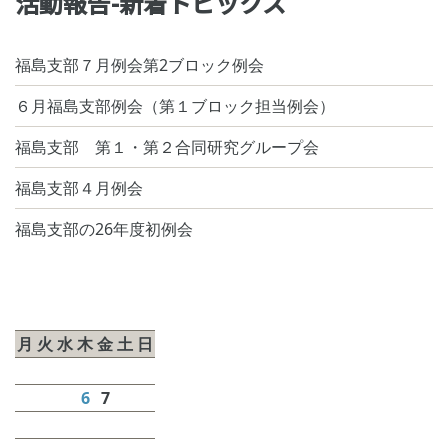
活動報告-新着トピックス
福島支部７月例会第2ブロック例会
６月福島支部例会（第１ブロック担当例会）
福島支部 第１・第２合同研究グループ会
福島支部４月例会
福島支部の26年度初例会
2026年8月
月
火
水
木
金
土
日
1
2
3
4
5
6
7
8
9
10
11
12
13
14
15
16