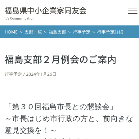
福島県中小企業家同友会
It's Communication
HOME
＞
支部一覧
＞
福島支部
＞
行事予定
＞ 行事予定詳細
福島支部２月例会のご案内
行事予定
2024年1月26日
「第３０回福島市長との懇談会」
～市長はじめ市行政の方と、前向きな
意見交換を！～