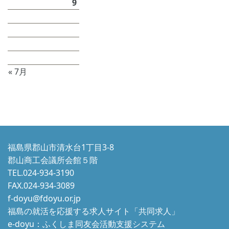
3
4
5
6
7
8
9
10
11
12
13
14
15
16
17
18
19
20
21
22
23
24
25
26
27
28
29
30
31
« 7月
福島県郡山市清水台1丁目3-8
郡山商工会議所会館５階
TEL.024-934-3190
FAX.024-934-3089
f-doyu@fdoyu.or.jp
福島の就活を応援する求人サイト「共同求人」
e-doyu：ふくしま同友会活動支援システム