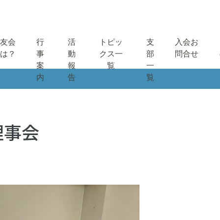
友会
行
活
トピッ
支
入会お
は？
事
動
クス一
部
問合せ
案
報
覧
一
内
告
覧
理事会