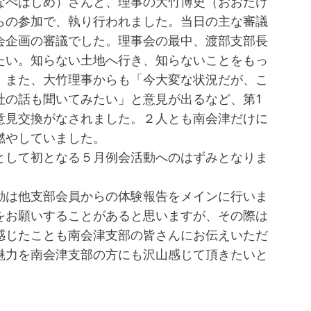
なべはしめ）さんと、理事の大竹博史（おおたけ
らの参加で、執り行われました。当日の主な審議
会企画の審議でした。理事会の最中、渡部支部長
たい。知らない土地へ行き、知らないことをもっ
。また、大竹理事からも「今大変な状況だが、こ
社の話も聞いてみたい」と意見が出るなど、第1
意見交換がなされました。２人とも南会津だけに
燃やしていました。
して初となる５月例会活動へのはずみとなりま
は他支部会員からの体験報告をメインに行いま
をお願いすることがあると思いますが、その際は
感じたことも南会津支部の皆さんにお伝えいただ
魅力を南会津支部の方にも沢山感じて頂きたいと