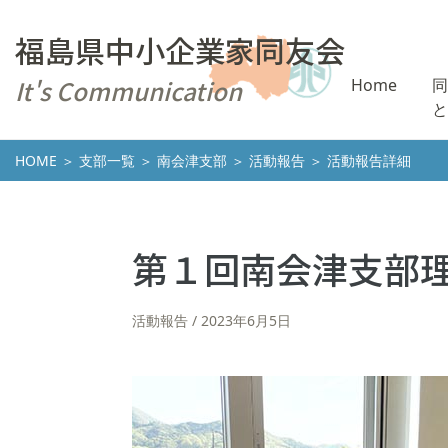
福島県中小企業家同友会
It's Communication
Home
同
と
HOME
＞
支部一覧
＞
南会津支部
＞
活動報告
＞ 活動報告詳細
第１回南会津支部
活動報告
2023年6月5日