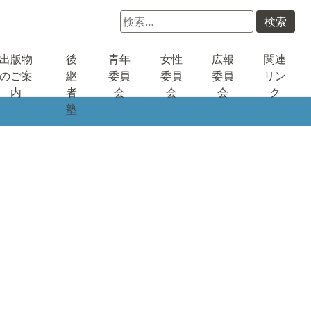
検
索:
出版物
後
青年
女性
広報
関連
のご案
継
委員
委員
委員
リン
内
者
会
会
会
ク
塾