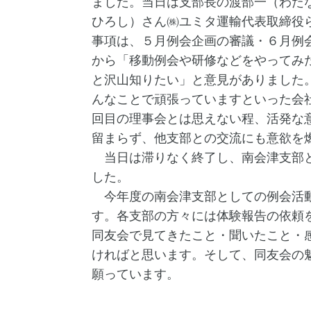
ました。当日は支部長の渡部一（わた
ひろし）さん㈱ユミタ運輸代表取締役
事項は、５月例会企画の審議・６月例
から「移動例会や研修などをやってみ
と沢山知りたい」と意見がありました
んなことで頑張っていますといった会
回目の理事会とは思えない程、活発な
留まらず、他支部との交流にも意欲を
当日は滞りなく終了し、南会津支部と
した。
今年度の南会津支部としての例会活動
す。各支部の方々には体験報告の依頼
同友会で見てきたこと・聞いたこと・
ければと思います。そして、同友会の
願っています。