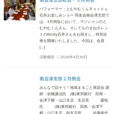
パフォーマー：とむやむくんＲｏｃｋｙ
石井お楽しみショー 同友会南会津支部で
は、3月例会において、マジシャンのと
むやむくんさん、そしてものまねタレン
トのRocky石井さんをお招きし、特別企
画を開催いたしました。今回は、会員
[…]
活動報告
2026年4月30日
南会津支部２月例会
みんなで話そう！地域まるごと座談会 講
師：岩橋謙治氏 (株)東邦銀行 田島・
会津下郷・山口支店 支店長 森暁
氏 (株)東邦銀行 田島・会津下
郷・山口支店 副支店長 佐藤俊也