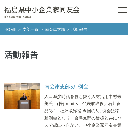
福島県中小企業家同友会
It's Communication
HOME
＞
支部一覧
＞
南会津支部
＞ 活動報告
活動報告
南会津支部5月例会
人口減少時代を勝ち抜く人材活用中村朱
美氏 (株)minitts 代表取締役／石井食
品(株) 社外取締役 今回の5月例会は移
動例会となり、会津支部の皆様と共にバ
スで郡山へ向かい、中小企業家同友会第