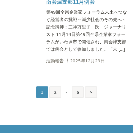
南会津支部11月例会
第49回全県企業家フォーラム未来へつな
ぐ経営者の挑戦～減少社会のその先へ～
記念講師：三神万里子 氏 ジャーナリ
スト 11月14日第49回全県企業家フォー
ラムがいわき市で開催され、南会津支部
では例会として参加しました。「未 […]
活動報告
2025年12月29日
投
次
1
2
…
6
>
稿
の
ペ