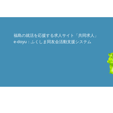
福島の就活を応援する求人サイト「共同求人」
e-doyu：ふくしま同友会活動支援システム
文章、画像等の一切の転用はかたくお断りいたします。 © 2021 Douyukai. All 