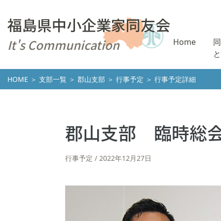
福島県中小企業家同友会
It's Communication
Home
同
と
HOME
＞
支部一覧
＞
郡山支部
＞
行事予定
＞ 行事予定詳細
郡山支部 臨時総会・
行事予定
2022年12月27日