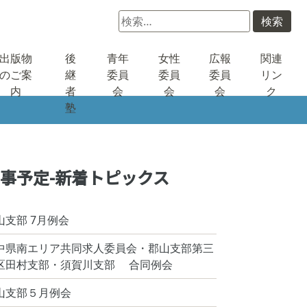
検
索:
出版物
後
青年
女性
広報
関連
のご案
継
委員
委員
委員
リン
内
者
会
会
会
ク
塾
事予定-新着トピックス
山支部 7月例会
中県南エリア共同求人委員会・郡山支部第三
区田村支部・須賀川支部 合同例会
山支部５月例会