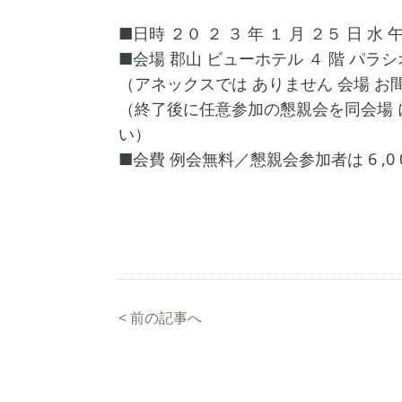
■日時 ２０ ２ ３ 年 １ 月 ２５ 日 
■会場 郡山 ビューホテル ４ 階 パラシ
（アネックスでは ありません 会場 お
（終了後に任意参加の懇親会を同会場 に
い）
■会費 例会無料／懇親会参加者は 6 ,0 0
<
前の記事へ