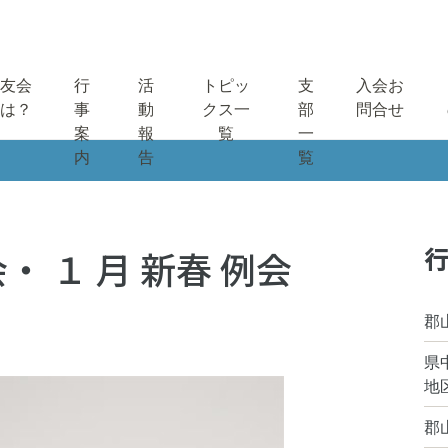
友会
行
活
トピッ
支
入会お
は？
事
動
クス一
部
問合せ
案
報
覧
一
内
告
覧
行
 １ 月 新春 例会
郡
県
地
郡