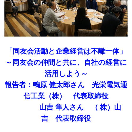
「同友会活動と企業経営は不離一体」
～同友会の仲間と共に、自社の経営に
活用しよう～
報告者：鴫原 健太郎さん 光栄電気通
信工業（株） 代表取締役
山吉 隼人さん （ 株）山
吉 代表取締役