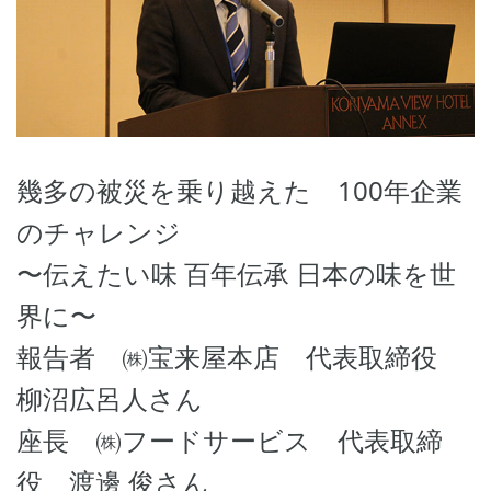
幾多の被災を乗り越えた 100年企業
のチャレンジ
〜伝えたい味 百年伝承 日本の味を世
界に〜
報告者 ㈱宝来屋本店 代表取締役
柳沼広呂人さん
座長 ㈱フードサービス 代表取締
役 渡邊 俊さん