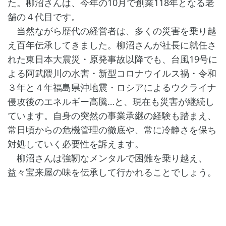
た。柳沼さんは、今年の10月で創業118年となる老
舗の４代目です。
当然ながら歴代の経営者は、多くの災害を乗り越
え百年伝承してきました。柳沼さんが社長に就任さ
れた東日本大震災・原発事故以降でも、台風19号に
よる阿武隈川の水害・新型コロナウイルス禍・令和
３年と４年福島県沖地震・ロシアによるウクライナ
侵攻後のエネルギー高騰…と、現在も災害が継続し
ています。自身の突然の事業承継の経験も踏まえ、
常日頃からの危機管理の徹底や、常に冷静さを保ち
対処していく必要性を訴えます。
柳沼さんは強靭なメンタルで困難を乗り越え、
益々宝来屋の味を伝承して行かれることでしょう。