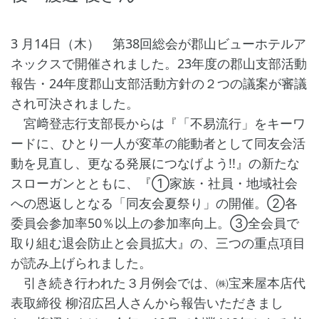
3 月14日（木） 第38回総会が郡山ビューホテルア
ネックスで開催されました。23年度の郡山支部活動
報告・24年度郡山支部活動方針の２つの議案が審議
され可決されました。
宮﨑登志行支部長からは『「不易流行」をキーワ
ードに、ひとり一人が変革の能動者として同友会活
動を見直し、更なる発展につなげよう!!』の新たな
スローガンとともに、『①家族・社員・地域社会
への恩返しとなる「同友会夏祭り」の開催。②各
委員会参加率50％以上の参加率向上。③全会員で
取り組む退会防止と会員拡大』の、三つの重点項目
が読み上げられました。
引き続き行われた３月例会では、㈱宝来屋本店代
表取締役 柳沼広呂人さんから報告いただきまし