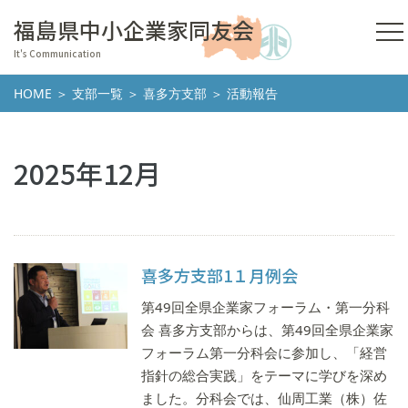
福島県中小企業家同友会
It's Communication
HOME
＞
支部一覧
＞
喜多方支部
＞ 活動報告
2025年12月
喜多方支部1１月例会
第49回全県企業家フォーラム・第一分科
会 喜多方支部からは、第49回全県企業家
フォーラム第一分科会に参加し、「経営
指針の総合実践」をテーマに学びを深め
ました。分科会では、仙周工業（株）佐